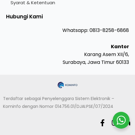
Syarat & Ketentuan
Hubungi Kami
Whatsapp: 0813-8258-6868
Kantor
Karang Asem XII/6,
Surabaya, Jawa Timur 60133
Terdaftar sebagai Penyelenggara Sistem Elektronik –
Kominfo dengan Nomor 014756.01/DJAI.PSE/07/2024
F
I
L
a
n
i
c
s
n