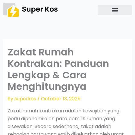
Skip
to
content
Zakat Rumah
Kontrakan: Panduan
Lengkap & Cara
Menghitungnya
By
superkos
/
October 13, 2025
Zakat rumah kontrakan adalah kewajiban yang
perlu dipahami oleh para pemilik rumah yang
disewakan. Secara sederhana, zakat adalah
sebagian harta yang wajib dikeluarkan oleh umat